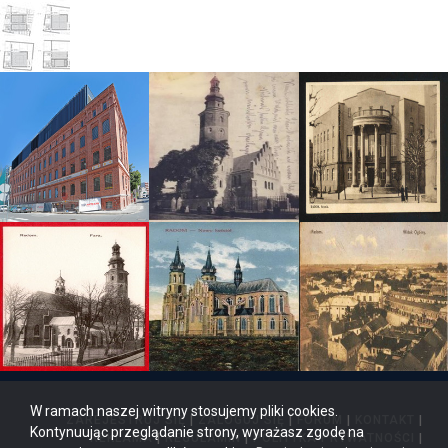
W ramach naszej witryny stosujemy pliki cookies.
ZAREJESTRUJ SIĘ
|
ZALOGUJ SIĘ
|
FORUM
|
KONTAKT
|
Kontynuując przeglądanie strony, wyrażasz zgodę na
REKLAMA
|
REGULAMIN
|
POLITYKA PRYWATNOŚCI
|