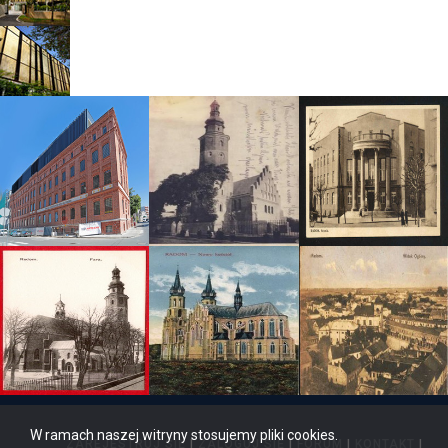
W ramach naszej witryny stosujemy pliki cookies.
ZAREJESTRUJ SIĘ
|
ZALOGUJ SIĘ
|
FORUM
|
KONTAKT
|