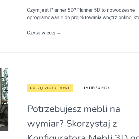
Czym jest Planner 5D?Planner 5D to nowoczesne
oprogramowanie do projektowania wnętrz online, któ.
Czytaj więcej
→
NARZĘDZIA CYFROWE
19 LIPIEC 2024
Potrzebujesz mebli na
wymiar? Skorzystaj z
Konfiguratora Mebli 3D o