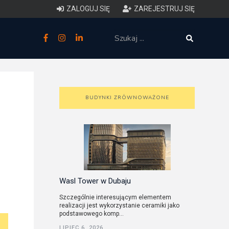
ZALOGUJ SIĘ
ZAREJESTRUJ SIĘ
zne
budowlane
 techniczne (budynki)
BUDYNKI ZRÓWNOWAŻONE
o charakterystyce
ycznej budynków
łowy zakres i forma projektu
Wasl Tower w Dubaju
anego
Szczególnie interesującym elementem
realizacji jest wykorzystanie ceramiki jako
o planowaniu i
podstawowego komp...
darowaniu przestrzennym
LIPIEC 6, 2026