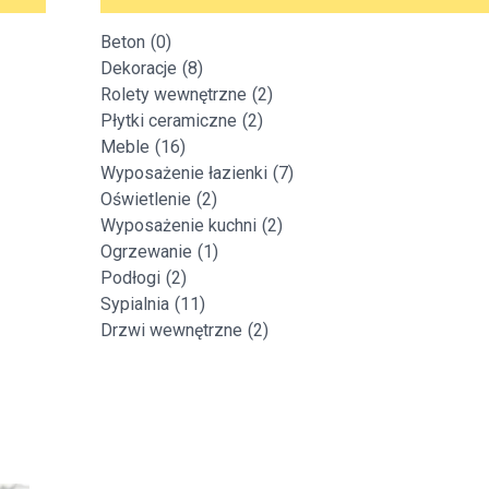
itekt
atalog produktów dla architekta
Beton
(0)
Prawo a
Dekoracje
(8)
Dawnych
irmy
Rolety wewnętrzne
(2)
Płytki ceramiczne
(2)
Meble
(16)
Wyposażenie łazienki
(7)
Oświetlenie
(2)
Wyposażenie kuchni
(2)
Ogrzewanie
(1)
Podłogi
(2)
Sypialnia
(11)
Drzwi wewnętrzne
(2)