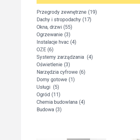
Freelance - arch
K
Przegrody zewnętrzne
(19)
Dachy i stropodachy
(17)
Galeria Miast 
F
Okna, drzwi
(55)
Ogrzewanie
(3)
Instalacje hvac
(4)
Filmy
OZE
(6)
Systemy zarządzania
(4)
Oświetlenie
(3)
Narzędzia cyfrowe
(6)
Domy gotowe
(1)
Usługi
(5)
Ogród
(11)
Chemia budowlana
(4)
Budowa
(3)