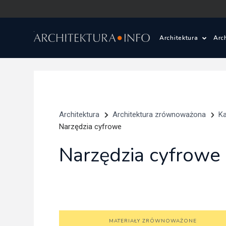
Architektura
Arc
Polska i Świat
Z
Wasze projekty
D
Architektura
Architektura zrównoważona
Ka
Wasze realizac
Ś
Narzędzia cyfrowe
Narzędzia cyfrowe
Architektura kr
Prace konkurs
Pracownie archi
MATERIAŁY ZRÓWNOWAŻONE