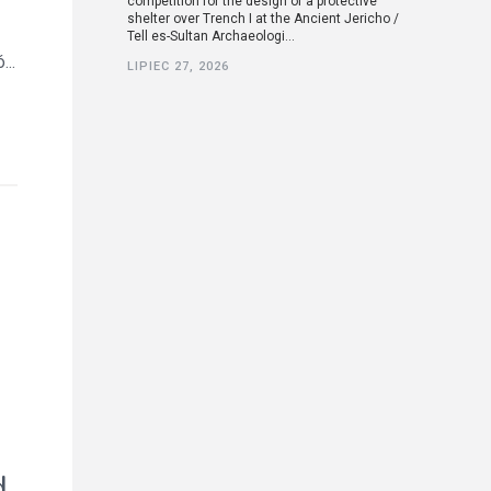
competition for the design of a protective
shelter over Trench I at the Ancient Jericho /
Tell es-Sultan Archaeologi...
..
LIPIEC 27, 2026
d