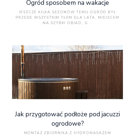
Ogród sposobem na wakacje
JESZCZE KILKA SEZONÓW TEMU OGRÓD BYŁ
PRZEDE WSZYSTKIM TŁEM DLA LATA, MIEJSCEM
NA SZYBKI OBIAD, G...
Jak przygotować podłoże pod jacuzzi
ogrodowe?
MONTAŻ ZBIORNIKA Z HYDROMASAŻEM