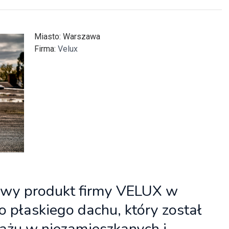
itekt
atalog produktów dla architekta
Prawo a
Miasto
: Warszawa
Dawnych
irmy
Firma
:
Velux
owy produkt firmy VELUX w
 płaskiego dachu, który został
żu w niezamieszkanych i