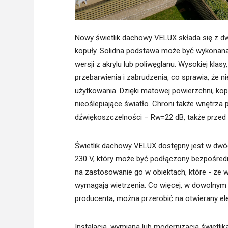
Nowy świetlik dachowy VELUX składa się z d
kopuły. Solidna podstawa może być wykonana 
wersji z akrylu lub poliwęglanu. Wysokiej kla
przebarwienia i zabrudzenia, co sprawia, że 
użytkowania. Dzięki matowej powierzchni, ko
nieoślepiające światło. Chroni także wnętrz
dźwiękoszczelności – Rw=22 dB, także prze
Świetlik dachowy VELUX dostępny jest w dwóch 
230 V, który może być podłączony bezpośredni
na zastosowanie go w obiektach, które - ze 
wymagają wietrzenia. Co więcej, w dowolnym 
producenta, można przerobić na otwierany ele
Instalacja, wymiana lub modernizacja świetli