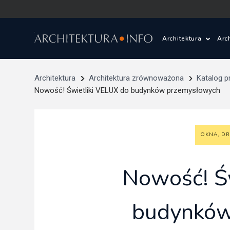
Architektura
Arc
Polska i Świat
Z
Architektura
Architektura zrównoważona
Katalog p
Nowość! Świetliki VELUX do budynków przemysłowych
Wasze projekty
D
Wasze realizac
Ś
OKNA, D
Architektura kr
Nowość! Ś
Prace konkurs
budynków
Pracownie archi