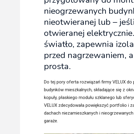
nieogrzewanych budynk
nieotwieranej lub – je
otwieranej elektryczni
światło, zapewnia izola
przed nagrzewaniem, a j
prosta.
Do tej pory oferta rozwiązań firmy VELUX d
budynków mieszkalnych, składające się z okn
kopuły, płaskiego modułu szklanego lub sfe
VELUX zdecydowała powiększyć portfolio i 
dachach niezamieszkanych i nieogrzewanych 
garaże.