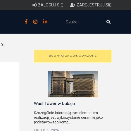
ZALOGUJ SIĘ
ZAREJESTRUJ SIĘ
zne
budowlane
 techniczne (budynki)
BUDYNKI ZRÓWNOWAŻONE
o charakterystyce
ycznej budynków
łowy zakres i forma projektu
Wasl Tower w Dubaju
anego
Szczególnie interesującym elementem
realizacji jest wykorzystanie ceramiki jako
o planowaniu i
podstawowego komp...
darowaniu przestrzennym
LIPIEC 6, 2026