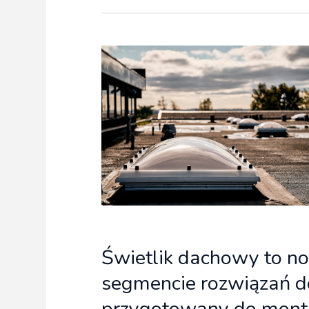
Freelance - arch
K
Galeria Miast 
F
Filmy
Świetlik dachowy to n
segmencie rozwiązań do
przygotowany do monta