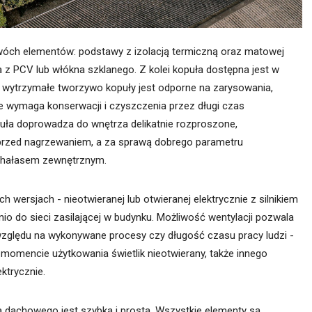
wóch elementów: podstawy z izolacją termiczną oraz matowej
z PCV lub włókna szklanego. Z kolei kopuła dostępna jest w
sy, wytrzymałe tworzywo kopuły jest odporne na zarysowania,
nie wymaga konserwacji i czyszczenia przez długi czas
puła doprowadza do wnętrza delikatnie rozproszone,
a przed nagrzewaniem, a za sprawą dobrego parametru
d hałasem zewnętrznym.
wersjach - nieotwieranej lub otwieranej elektrycznie z silnikiem
o do sieci zasilającej w budynku. Możliwość wentylacji pozwala
względu na wykonywane procesy czy długość czasu pracy ludzi -
momencie użytkowania świetlik nieotwierany, także innego
ktrycznie.
ka dachowego jest szybka i prosta. Wszystkie elementy są