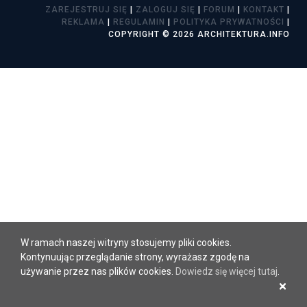
ZAREJESTRUJ SIĘ
|
ZALOGUJ SIĘ
|
FORUM
|
KONTAKT
|
REKLAMA
|
REGULAMIN
|
POLITYKA PRYWATNOŚCI
|
COPYRIGHT © 2026 ARCHITEKTURA.INFO
W ramach naszej witryny stosujemy pliki cookies.
Kontynuując przeglądanie strony, wyrażasz zgodę na
używanie przez nas plików cookies.
Dowiedz się więcej tutaj
.
×