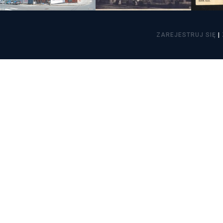
Freelance - arch
K
ZAREJESTRUJ SIĘ
|
Galeria Miast 
F
Filmy