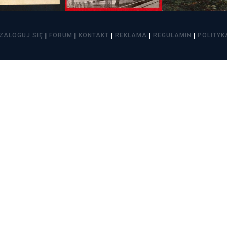
itekt
atalog produktów dla architekta
Prawo a
ZALOGUJ SIĘ
|
FORUM
|
KONTAKT
|
REKLAMA
|
REGULAMIN
|
POLITYK
Dawnych
irmy