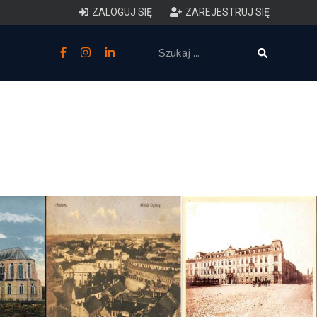
ZALOGUJ SIĘ
ZAREJESTRUJ SIĘ
zne
budowlane
 techniczne (budynki)
o charakterystyce
ycznej budynków
łowy zakres i forma projektu
anego
o planowaniu i
darowaniu przestrzennym