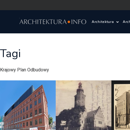
Architektura
Arc
Polska i Świat
Z
Tagi
Wasze projekty
D
Krajowy Plan Odbudowy
Wasze realizac
Ś
Architektura kr
Prace konkurs
Pracownie archi