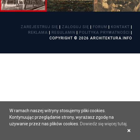
ZAREJESTRUJ SIĘ
|
ZALOGUJ SIĘ
|
FORUM
|
KONTAKT
|
REKLAMA
|
REGULAMIN
|
POLITYKA PRYWATNOŚCI
|
COPYRIGHT © 2026 ARCHITEKTURA.INFO
W ramach naszej witryny stosujemy pliki cookies.
Kontynuując przeglądanie strony, wyrażasz zgodę na
używanie przez nas plików cookies.
Dowiedz się więcej tutaj
.
×