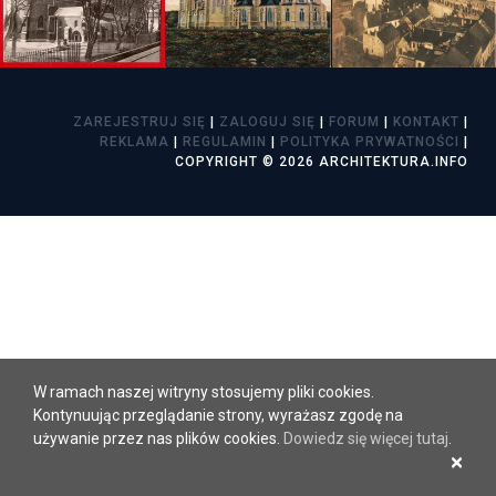
ZAREJESTRUJ SIĘ
|
ZALOGUJ SIĘ
|
FORUM
|
KONTAKT
|
REKLAMA
|
REGULAMIN
|
POLITYKA PRYWATNOŚCI
|
COPYRIGHT © 2026 ARCHITEKTURA.INFO
W ramach naszej witryny stosujemy pliki cookies.
Kontynuując przeglądanie strony, wyrażasz zgodę na
używanie przez nas plików cookies.
Dowiedz się więcej tutaj
.
×