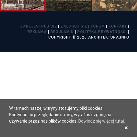
ZAREJESTRUJ SIĘ
|
ZALOGUJ SIĘ
|
FORUM
|
KONTAKT
|
REKLAMA
|
REGULAMIN
|
POLITYKA PRYWATNOŚCI
|
COPYRIGHT © 2026 ARCHITEKTURA.INFO
W ramach naszej witryny stosujemy pliki cookies.
Kontynuując przeglądanie strony, wyrażasz zgodę na
używanie przez nas plików cookies.
Dowiedz się więcej tutaj
.
×