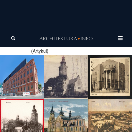
Tagi
kadra
Młodzi naukowcy przez niskie płace odchodzą z
akademicka
uczelni.
(Artykuł)