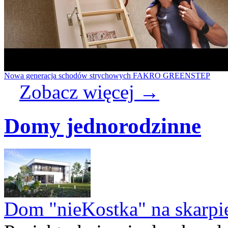
Nowa generacja schodów strychowych FAKRO GREENSTEP
Zobacz więcej
→
Domy jednorodzinne
Dom "nieKostka" na skarpi