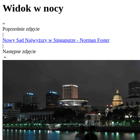
Widok w nocy
«
Poprzednie zdjęcie
|
Nowy Sąd Najwyższy w Singapurze - Norman Foster
|
Następne zdjęcie
»