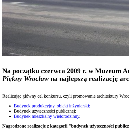
Na początku czerwca 2009 r. w Muzeum Arc
Piękny Wrocław
na najlepszą realizację ar
Realizując główny cel konkursu, czyli promowanie architektury Wro
Budynek produkcyjny, obiekt inżynierski;
Budynek użyteczności publicznej;
Budynek mieszkalny wielorodzinny
.
Nagrodzone realizacje z kategorii "budynek użyteczności public