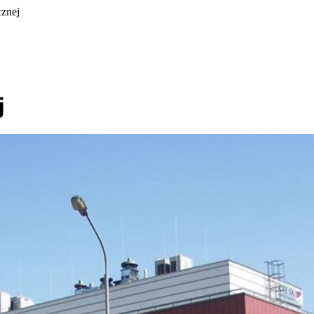
cznej
j