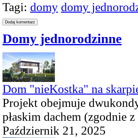
Tagi:
domy
domy jednorod
Domy jednorodzinne
Dom "nieKostka" na skarpi
Projekt obejmuje dwukond
płaskim dachem (zgodnie z
Październik 21, 2025