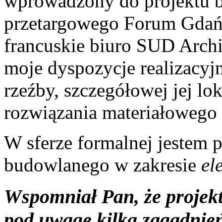
wprowadzony do projektu b
przetargowego Forum Gdań
francuskie biuro SUD Archi
moje dyspozycje realizacy
rzeźby, szczegółowej jej lok
rozwiązania materiałowego (
W sferze formalnej jestem 
budowlanego w zakresie
el
Wspomniał Pan, że projekt
pod uwagę kilka zagadnień