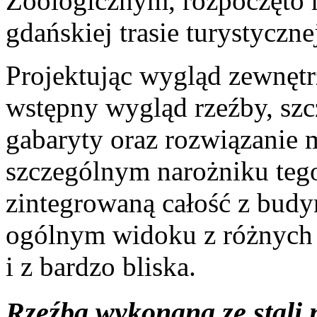
Zoologicznym, rozpoczęto r
gdańskiej trasie turystyczne
Projektując wygląd zewnęt
wstępny wygląd rzeźby, szcz
gabaryty oraz rozwiązanie m
szczególnym narożniku teg
zintegrowaną całość z bu
ogólnym widoku z różnych m
i z bardzo bliska.
Rzeźba wykonana ze stali n