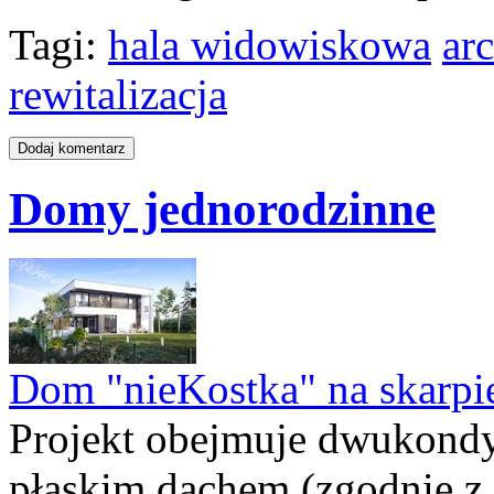
Tagi:
hala widowiskowa
ar
rewitalizacja
Domy jednorodzinne
Dom "nieKostka" na skarpi
Projekt obejmuje dwukond
płaskim dachem (zgodnie z