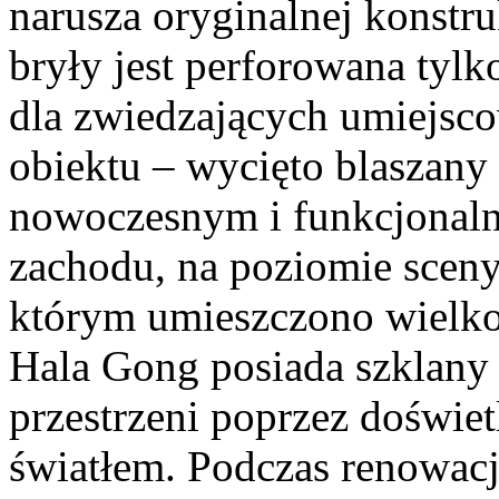
narusza oryginalnej konstru
bryły jest perforowana tylk
dla zwiedzających umiejsc
obiektu – wycięto blaszany 
nowoczesnym i funkcjonaln
zachodu, na poziomie scen
którym umieszczono wielk
Hala Gong posiada szklany 
przestrzeni poprzez doświe
światłem. Podczas renowac