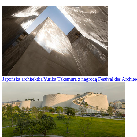
Japońska architektka Yurika Takemura z nagrodą Festival des Archite