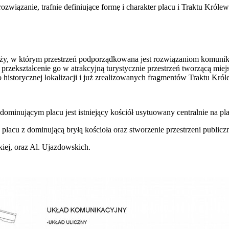
związanie, trafnie definiujące formę i charakter placu i Traktu Królew
yży, w którym przestrzeń podporządkowana jest rozwiązaniom komunikac
rzekształcenie go w atrakcyjną turystycznie przestrzeń tworzącą miejs
 historycznej lokalizacji i już zrealizowanych fragmentów Traktu Kró
dominującym placu jest istniejący kościół usytuowany centralnie na pl
placu z dominującą bryłą kościoła oraz stworzenie przestrzeni public
kiej, oraz Al. Ujazdowskich.