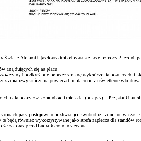
y Świat z Alejami Ujazdowskimi odbywa się przy pomocy 2 jezdni, po
w znajdujących się na placu.
pieszo-jezdny i podkreślony poprzez zmianę wykończenia powierzchni 
rzez zmianęwykończenia powierzchni placu oraz oświetlenie wbudowa
uchu dla pojazdów komunikacji miejskiej (bus pas). Przystanki autobu
u stronach pasy postojowe umożliwiające swobodne i zmienne w czasi
 te będą również wykorzystywane jako strefa zaplecza dla standów ro
kościoła oraz przed budynkiem ministerstwa.