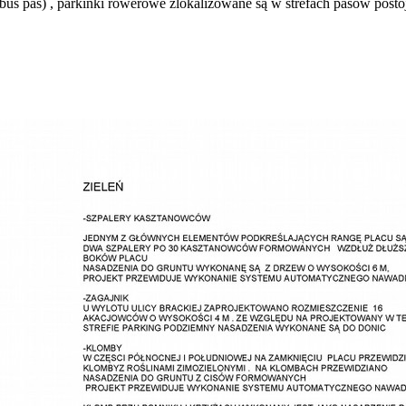
us pas) , parkinki rowerowe zlokalizowane są w strefach pasów post