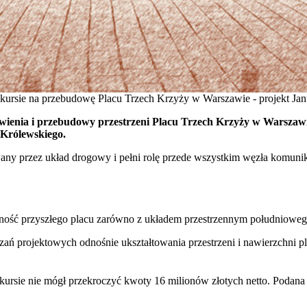
kursie na przebudowę Placu Trzech Krzyży w Warszawie - projekt Ja
wienia i przebudowy przestrzeni Placu Trzech Krzyży w Warszawie
u Królewskiego.
wany przez układ drogowy i pełni rolę przede wszystkim węzła komu
ość przyszłego placu zarówno z układem przestrzennym południowego 
zań projektowych odnośnie ukształtowania przestrzeni i nawierzchni pl
nkursie nie mógł przekroczyć kwoty 16 milionów złotych netto. Podana