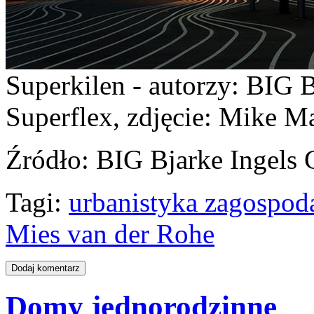
Superkilen - autorzy: BIG 
Superflex, zdjęcie: Mike 
Źródło
: BIG Bjarke Ingels 
Tagi:
urbanistyka zagospod
Mies van der Rohe
Domy jednorodzinne