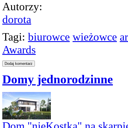
Autorzy
:
dorota
Tagi:
biurowce
wieżowce
a
Awards
Domy jednorodzinne
Dom "nieKostka" na skarpi