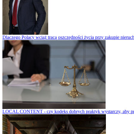
Dlaczego Polacy wciąż tracą oszczędności życia przy zakupie nieruch
LOCAL CONTENT - czy kodeks dobrych praktyk wystarczy, aby prze