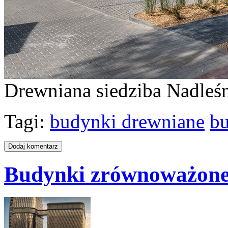
Drewniana siedziba Nadleśn
Tagi:
budynki drewniane
b
Budynki zrównoważon