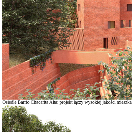
Osiedle Barrio Chacarita Alta: projekt łączy wysokiej jakości mieszk