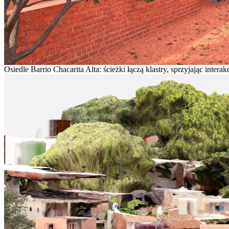
Osiedle Barrio Chacarita Alta: ścieżki łączą klastry, sprzyjając inter