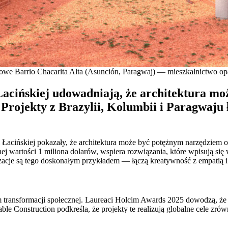
owe Barrio Chacarita Alta (Asunción, Paragwaj) — mieszkalnictwo op
cińskiej udowadniają, że architektura moż
Projekty z Brazylii, Kolumbii i Paragwaju
Łacińskiej pokazały, że architektura może być potężnym narzędziem 
ej wartości 1 miliona dolarów, wspiera rozwiązania, które wpisują się
zacje są tego doskonałym przykładem — łączą kreatywność z empatią 
iem transformacji społecznej. Laureaci Holcim Awards 2025 dowodzą, że
nable Construction podkreśla, że projekty te realizują globalne cele 