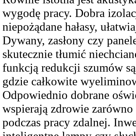
wygodę pracy. Dobra izola
niepożądane hałasy, ułatwiaj
Dywany, zasłony czy pane
skutecznie tłumić niechcia
funkcją redukcji szumów s
gdzie całkowite wyeliminow
Odpowiednio dobrane oświe
wspierają zdrowie zarówno p
podczas pracy zdalnej. Inw
inteligentne lampy czy sł