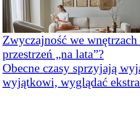
Zwyczajność we wnętrzach n
przestrzeń „na lata”?
Obecne czasy sprzyjają wy
wyjątkowi, wyglądać ekstra 