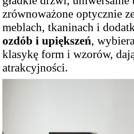
gładkie drzwi, uniwersalne t
zrównoważone optycznie ze
meblach, tkaninach i dodat
ozdób i upiększeń
, wybier
klasykę form i wzorów, daj
atrakcyjności.