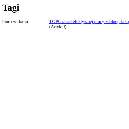
Tagi
biuro w domu
TOP6 zasad efektywnej pracy zdalnej. Jak 
(Artykuł)