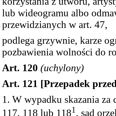
korzystania z utworu, arty
lub wideogramu albo odmaw
przewidzianych w art. 47,
podlega grzywnie, karze og
pozbawienia wolności do r
Art. 120
(uchylony)
Art. 121 [Przepadek prze
1. W wypadku skazania za c
1
117, 118 lub 118
, sąd orz