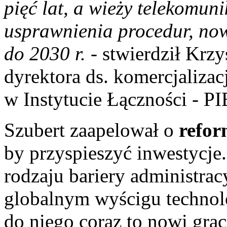
pięć lat, a wieży telekomun
usprawnienia procedur, no
do 2030 r.
- stwierdził Krz
dyrektora ds. komercjaliza
w Instytucie Łączności - PI
Szubert zaapelował o
refor
by przyspieszyć inwestycje
rodzaju bariery administrac
globalnym wyścigu technol
do niego coraz to nowi grac