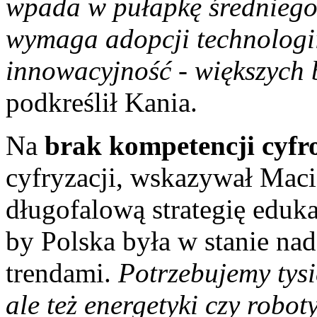
wpada w pułapkę średniego
wymaga adopcji technologii
innowacyjność - większych 
podkreślił Kania.
Na
brak kompetencji cyf
cyfryzacji, wskazywał Macie
długofalową strategię eduk
by Polska była w stanie na
trendami.
Potrzebujemy tysię
ale też energetyki czy robot