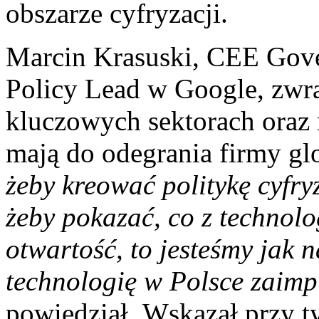
obszarze cyfryzacji.
Marcin Krasuski, CEE Gove
Policy Lead w Google, zwra
kluczowych sektorach oraz r
mają do odegrania firmy gl
żeby kreować politykę cyfry
żeby pokazać, co z technolo
otwartość, to jesteśmy jak n
technologię w Polsce zaim
powiedział. Wskazał przy t