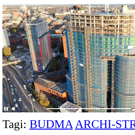
Tagi:
BUDMA
ARCHI-ST