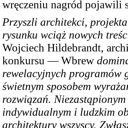
wręczeniu nagród pojawili si
Przyszli architekci, projekt
rysunku wciąż nowych treś
Wojciech Hildebrandt, arch
konkursu — Wbrew
domina
rewelacyjnych programów gr
świetnym sposobem wyrażan
rozwiązań. Niezastąpionym 
indywidualnym i ludzkim ob
architektury wszyscy. Zwła