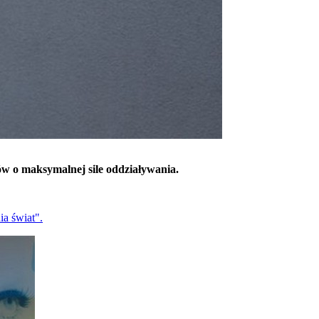
ów o maksymalnej sile oddziaływania.
ia świat".