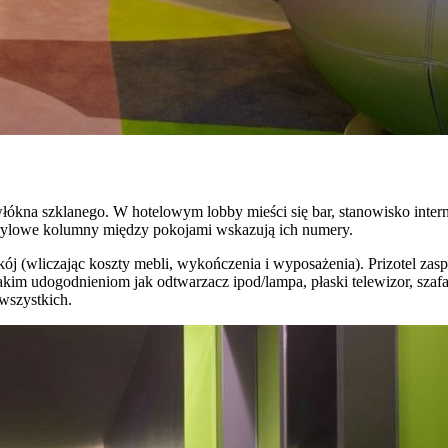
ókna szklanego. W hotelowym lobby mieści się bar, stanowisko internet
akrylowe kolumny między pokojami wskazują ich numery.
(wliczając koszty mebli, wykończenia i wyposażenia). Prizotel zaspo
kim udogodnieniom jak odtwarzacz ipod/lampa, płaski telewizor, szafa
wszystkich.