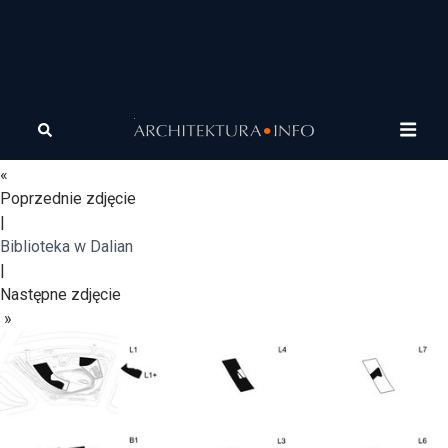
10 Design_Dalian Library
25
«
Poprzednie zdjęcie
|
Biblioteka w Dalian
|
Następne zdjęcie
»