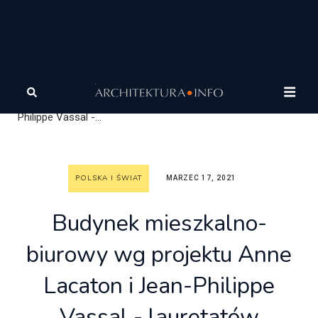
Architektura
Architektura
Polska i Świat
Budynek
mieszkalno-biurowy wg projektu Anne Lacaton i Jean-
Philippe Vassal -...
POLSKA I ŚWIAT
MARZEC 17, 2021
Budynek mieszkalno-
biurowy wg projektu Anne
Lacaton i Jean-Philippe
Vassal - lauretatów