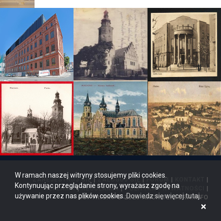
W ramach naszej witryny stosujemy pliki cookies.
ZAREJESTRUJ SIĘ
|
ZALOGUJ SIĘ
|
FORUM
|
KONTAKT
|
Kontynuując przeglądanie strony, wyrażasz zgodę na
REKLAMA
|
REGULAMIN
|
POLITYKA PRYWATNOŚCI
|
używanie przez nas plików cookies.
Dowiedz się więcej tutaj
.
COPYRIGHT © 2026 ARCHITEKTURA.INFO
×