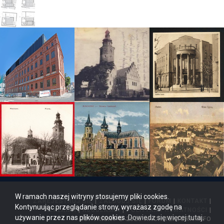
W ramach naszej witryny stosujemy pliki cookies.
ZAREJESTRUJ SIĘ
|
ZALOGUJ SIĘ
|
FORUM
|
KONTAKT
|
Kontynuując przeglądanie strony, wyrażasz zgodę na
REKLAMA
|
REGULAMIN
|
POLITYKA PRYWATNOŚCI
|
używanie przez nas plików cookies.
Dowiedz się więcej tutaj
.
COPYRIGHT © 2026 ARCHITEKTURA.INFO