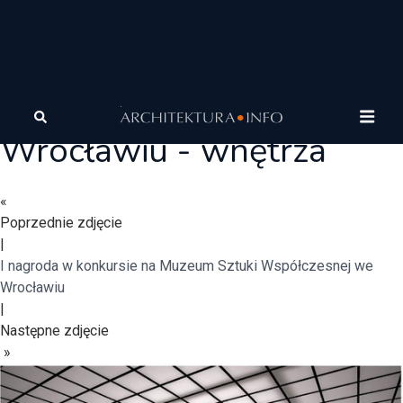
Muzeum Sztuki
Współczensje we
Wrocławiu - wnętrza
«
Poprzednie zdjęcie
|
I nagroda w konkursie na Muzeum Sztuki Współczesnej we
Wrocławiu
|
Następne zdjęcie
»