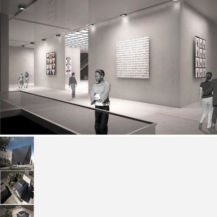
Freelance - arch
K
Galeria Miast 
F
Filmy