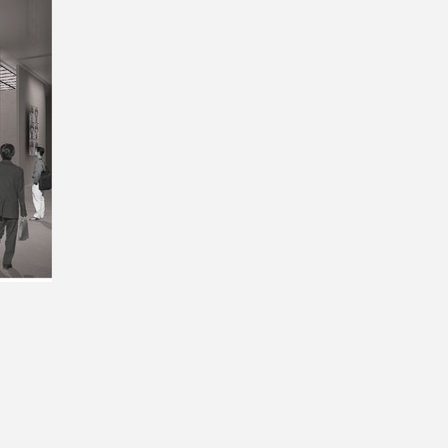
itekt
atalog produktów dla architekta
Prawo a
Dawnych
irmy