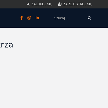
ZALOGUJ SIĘ
ZAREJESTRUJ SIĘ
zne
budowlane
rza
 techniczne (budynki)
o charakterystyce
ycznej budynków
łowy zakres i forma projektu
anego
o planowaniu i
darowaniu przestrzennym