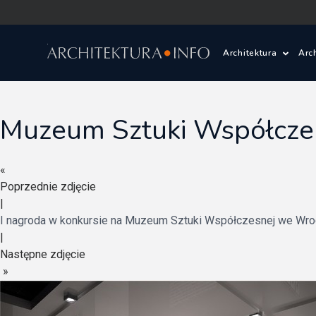
Architektura
Arc
Polska i Świat
Z
Muzeum Sztuki Współczen
Wasze projekty
D
«
Wasze realizac
Ś
Poprzednie zdjęcie
|
Architektura kr
I nagroda w konkursie na Muzeum Sztuki Współczesnej we Wro
|
Prace konkurs
Następne zdjęcie
»
Pracownie archi