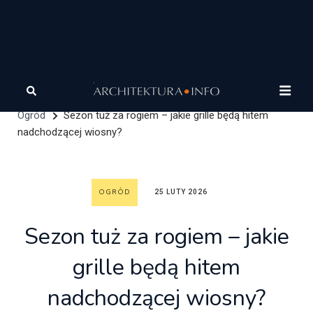
Architektura
Architektura zrównoważona
Katalog
produktów dla architekta
Materiały zrównoważone
Ogród
Sezon tuż za rogiem – jakie grille będą hitem
nadchodzącej wiosny?
OGRÓD
25 LUTY 2026
Sezon tuż za rogiem – jakie
grille będą hitem
nadchodzącej wiosny?