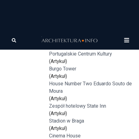
Tagi
Eduardo Souto de
Muzeum malarki Pauli Rego
Moura
(Artykuł)
Portugalskie Centrum Kultury
(Artykuł)
Burgo Tower
(Artykuł)
House Number Two Eduardo Souto de
Moura
(Artykuł)
Zespół hotelowy State Inn
(Artykuł)
Stadion w Braga
(Artykuł)
Cinema House