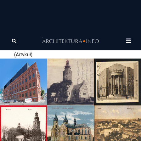
Tagi
Suite
Suite 115 – ukryty bar w Toronto, w którym światło i cień
115
tworzą scenografię nastroju
(Artykuł)