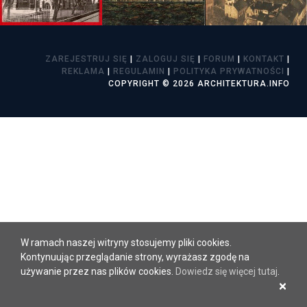
ZAREJESTRUJ SIĘ
|
ZALOGUJ SIĘ
|
FORUM
|
KONTAKT
|
REKLAMA
|
REGULAMIN
|
POLITYKA PRYWATNOŚCI
|
COPYRIGHT © 2026 ARCHITEKTURA.INFO
W ramach naszej witryny stosujemy pliki cookies.
Kontynuując przeglądanie strony, wyrażasz zgodę na
używanie przez nas plików cookies.
Dowiedz się więcej tutaj
.
×