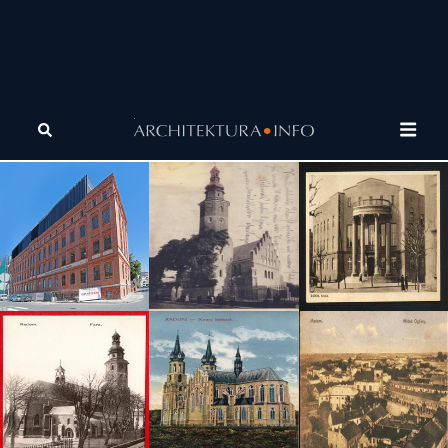
Tagi
projektowanie biur
Neuroróżnorodność w projektowaniu biur
(Artykuł)