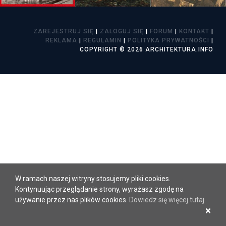
ZAREJESTRUJ SIĘ
|
ZALOGUJ SIĘ
|
FORUM
|
KONTAKT
|
REKLAMA
|
REGULAMIN
|
POLITYKA PRYWATNOŚCI
|
COPYRIGHT © 2026 ARCHITEKTURA.INFO
W ramach naszej witryny stosujemy pliki cookies.
Kontynuując przeglądanie strony, wyrażasz zgodę na
używanie przez nas plików cookies.
Dowiedz się więcej tutaj
.
×