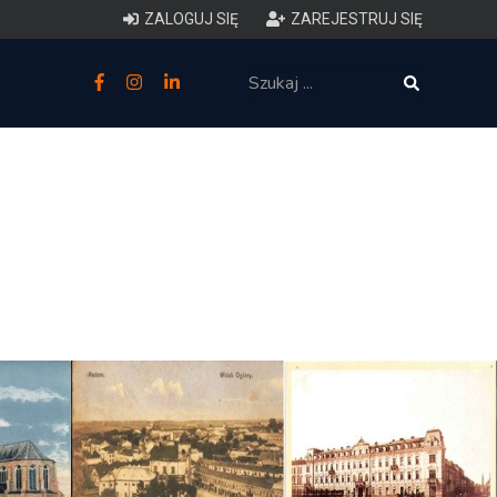
ZALOGUJ SIĘ
ZAREJESTRUJ SIĘ
zne
budowlane
 techniczne (budynki)
o charakterystyce
ycznej budynków
łowy zakres i forma projektu
anego
o planowaniu i
darowaniu przestrzennym