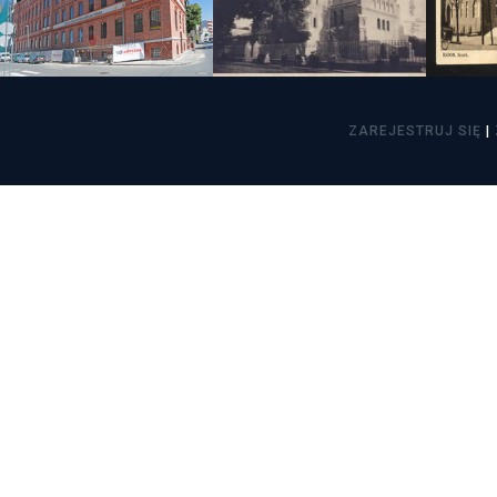
Freelance - arch
K
Galeria Miast 
F
ZAREJESTRUJ SIĘ
|
Filmy