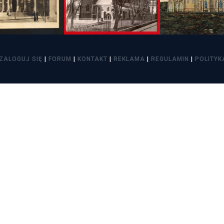
itekt
atalog produktów dla architekta
Prawo a
Dawnych
irmy
ZALOGUJ SIĘ
|
FORUM
|
KONTAKT
|
REKLAMA
|
REGULAMIN
|
POLITYK