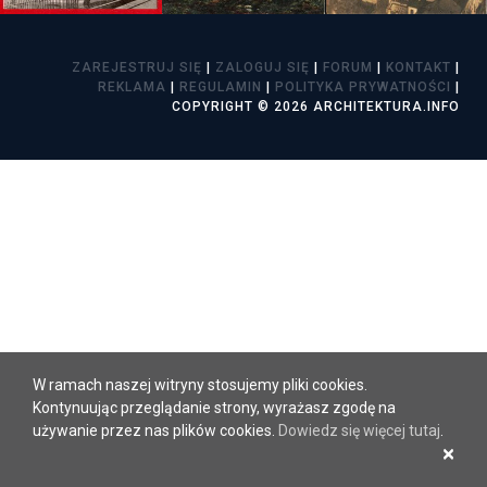
ZAREJESTRUJ SIĘ
|
ZALOGUJ SIĘ
|
FORUM
|
KONTAKT
|
REKLAMA
|
REGULAMIN
|
POLITYKA PRYWATNOŚCI
|
COPYRIGHT © 2026 ARCHITEKTURA.INFO
W ramach naszej witryny stosujemy pliki cookies.
Kontynuując przeglądanie strony, wyrażasz zgodę na
używanie przez nas plików cookies.
Dowiedz się więcej tutaj
.
×