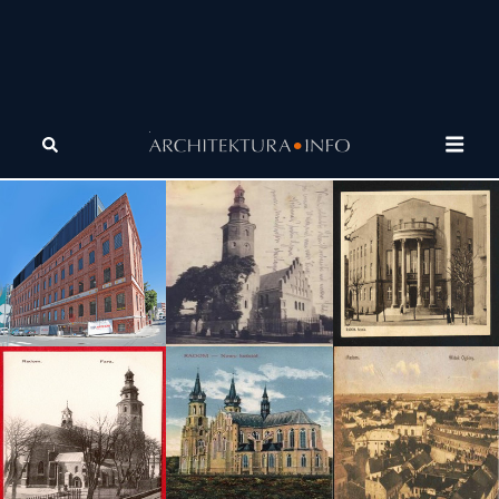
Tagi
zielone biurowce
Nadchodzi era zielonych biurowców
(Artykuł)