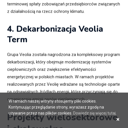
terminowej spłaty zobowiązań przedsiębiorców związanych
z działalnością na rzecz ochrony klimatu.
4. Dekarbonizacja Veolia
Term
Grupa Veolia została nagrodzona za kompleksowy program
dekarbonizacji, który obejmuje modernizację systemów
ciepłowniczych oraz zwiększenie efektywności
energetycznej w polskich miastach. W ramach projektów
realizowanych przez Veolię wdrażane są technologie oparte
na odnawialnych źródłach energii, które przyczyniają się do
ograniczenia emisji gazów cieplarnianych.
W ramach naszej witryny stosujemy pliki cookies.
Kontynuując przeglądanie strony, wyrażasz zgodę na
używanie przez nas plików cookies.
Dowiedz się więcej tutaj
.
Projekty wielosektorowe
×