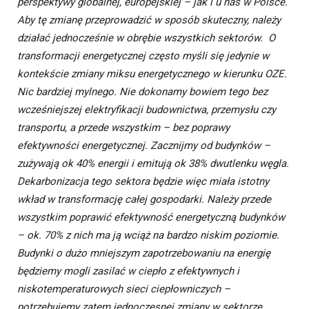
perspektywy globalnej, europejskiej – jak i u nas w Polsce.
Aby tę zmianę przeprowadzić w sposób skuteczny, należy
działać jednocześnie w obrębie wszystkich sektorów.
O
transformacji energetycznej często myśli się jedynie w
kontekście zmiany miksu energetycznego w kierunku OZE.
Nic bardziej mylnego. Nie dokonamy bowiem tego bez
wcześniejszej elektryfikacji budownictwa, przemysłu czy
transportu, a przede wszystkim – bez poprawy
efektywności energetycznej. Zacznijmy od budynków –
zużywają ok 40% energii i emitują ok 38% dwutlenku węgla.
Dekarbonizacja tego sektora będzie więc miała istotny
wkład w transformację całej gospodarki. Należy przede
wszystkim poprawić efektywność energetyczną budynków
– ok. 70% z nich ma ją wciąż na bardzo niskim poziomie.
Budynki o dużo mniejszym zapotrzebowaniu na energię
będziemy mogli zasilać w ciepło z efektywnych i
niskotemperaturowych sieci ciepłowniczych –
potrzebujemy zatem jednoczesnej zmiany w sektorze