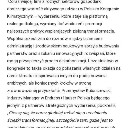
Coraz więcej firm z różnych sektorów gospodarki
dostrzega wartość aktywnego udziału w Polskim Kongresie
Klimatycznym – wydarzeniu, które staje się platformą
realnego dialogu, wymiany doświadczeń i promocji
najlepszych praktyk wspierających zieloną transformację.
Wspólna przestrzeń do rozmów między biznesem,
administracją i środowiskiem naukowym sprzyja budowaniu
partnerstw oraz szukaniu innowacyjnych rozwiązań, które
mogą przyspieszyć proces dekarbonizacji. Uczestnictwo w
kongresie to także okazja do pokazania własnych działań na
rzecz klimatu i inspirowania innych do podejmowania
ambitnych, ale koniecznych kroków w stronę
zrównoważonej przyszłości. Przemysław Kubaszewski,
Industry Manager w Endress+Hauser Polska będącego
jednym z partnerów strategicznych wydarzenia, podkreślił,
„
Cieszę się, że coraz głośniej mówi się o urealnieniu
ścieżki transformacyjnej, szczególnie tam, gdzie jest to
najtrudniejsze. m.in. przy produkcji nawozów sztucznych,