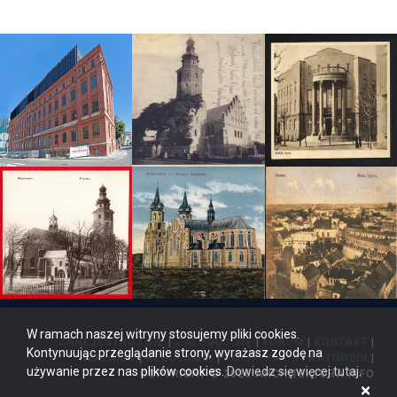
W ramach naszej witryny stosujemy pliki cookies.
ZAREJESTRUJ SIĘ
|
ZALOGUJ SIĘ
|
FORUM
|
KONTAKT
|
Kontynuując przeglądanie strony, wyrażasz zgodę na
REKLAMA
|
REGULAMIN
|
POLITYKA PRYWATNOŚCI
|
używanie przez nas plików cookies.
Dowiedz się więcej tutaj
.
COPYRIGHT © 2026 ARCHITEKTURA.INFO
×