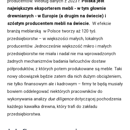
producentów. Według danych z 2023 r.
Polska jest
największym eksporterem mebli - w tym głownie
drewnianych - w Europie (a drugim na świecie) i
szóstym producentem mebli na świecie.
W efekcie
branżą meblarską w Polsce tworzy aż 120 tyś.
przedsiębiorstw – w większości małych, lokalnych
producentów. Jednocześnie większość mikro i małych
przedsiębiorstw nie miała i nadal nie ma wprowadzonych
żadnych mechanizmów badania łańcuchów dostaw
półproduktów, z których potem produkowane są meble. Taki
nowy obowiązek będzie zatem dla nich dużym obciążeniem,
nie tylko finansowym ale i kadrowym – firmy te będą musiały
bowiem oddelegować niektórych pracowników do
wykonywania analizy
due diligence
dotyczącej pochodzenia
każdego kawałka drewna, który trafi do zakładu
przedsiębiorstwa.