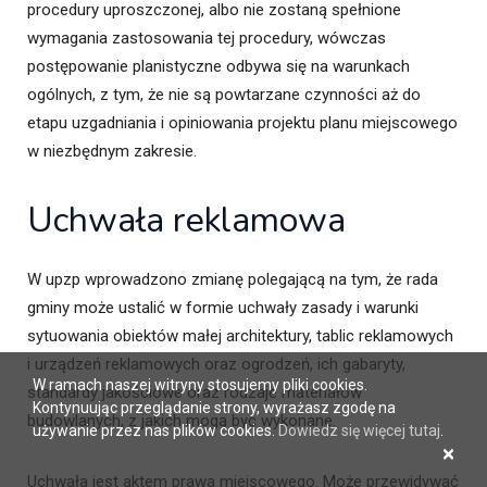
procedury uproszczonej, albo nie zostaną spełnione
wymagania zastosowania tej procedury, wówczas
postępowanie planistyczne odbywa się na warunkach
ogólnych, z tym, że nie są powtarzane czynności aż do
etapu uzgadniania i opiniowania projektu planu miejscowego
w niezbędnym zakresie.
Uchwała reklamowa
W upzp wprowadzono zmianę polegającą na tym, że rada
gminy może ustalić w formie uchwały zasady i warunki
sytuowania obiektów małej architektury, tablic reklamowych
i urządzeń reklamowych oraz ogrodzeń, ich gabaryty,
W ramach naszej witryny stosujemy pliki cookies.
standardy jakościowe oraz rodzaje materiałów
Kontynuując przeglądanie strony, wyrażasz zgodę na
budowlanych, z jakich mogą być wykonane.
używanie przez nas plików cookies.
Dowiedz się więcej tutaj
.
×
Uchwała jest aktem prawa miejscowego. Może przewidywać