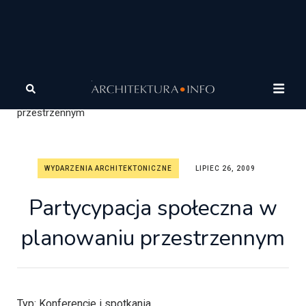
Architektura
Wiadomości
Wydarzenia
architektoniczne
Partycypacja społeczna w planowaniu
przestrzennym
WYDARZENIA ARCHITEKTONICZNE
LIPIEC 26, 2009
Partycypacja społeczna w
planowaniu przestrzennym
Typ:
Konferencje i spotkania