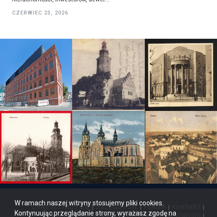
CZERWIEC 23, 2026
W ramach naszej witryny stosujemy pliki cookies.
ZAREJESTRUJ SIĘ
|
ZALOGUJ SIĘ
|
FORUM
|
KONTAKT
|
Kontynuując przeglądanie strony, wyrażasz zgodę na
REKLAMA
|
REGULAMIN
|
POLITYKA PRYWATNOŚCI
|