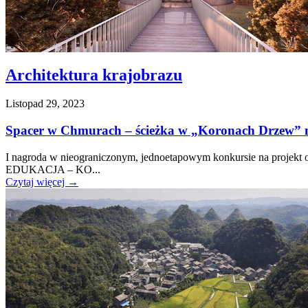
Architektura krajobrazu
Listopad 29, 2023
Spacer w Chmurach – ścieżka w „Koronach Drzew” n
I nagroda w nieograniczonym, jednoetapowym konkursie na projekt
EDUKACJA – KO...
Czytaj więcej
→