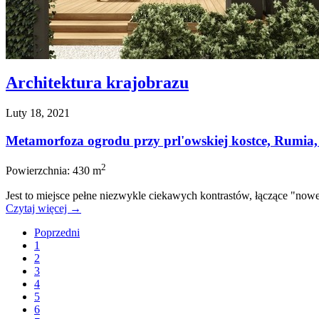
Architektura krajobrazu
Luty 18, 2021
Metamorfoza ogrodu przy prl'owskiej kostce, Rumia,
2
Powierzchnia
: 430 m
Jest to miejsce pełne niezwykle ciekawych kontrastów, łączące "nowe"
Czytaj więcej
→
Poprzedni
1
2
3
4
5
6