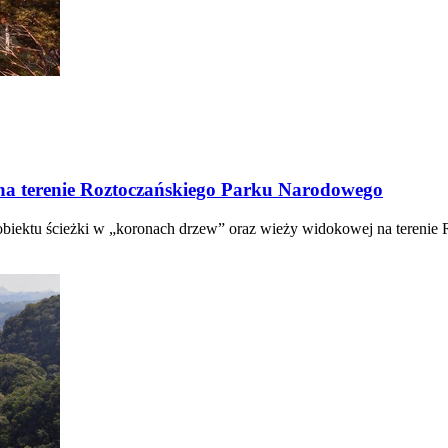
a terenie Roztoczańskiego Parku Narodowego
 obiektu ścieżki w „koronach drzew” oraz wieży widokowej na tereni