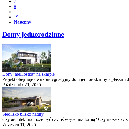
7
8
...
19
Następny
Domy jednorodzinne
Dom "nieKostka" na skarpie
Projekt obejmuje dwukondygnacyjny dom jednorodzinny z płaskim d
Październik 21, 2025
Siedlisko blisko natury
Czy architektura może być czymś więcej niż formą? Czy może stać si
Wrzesień 11, 2025