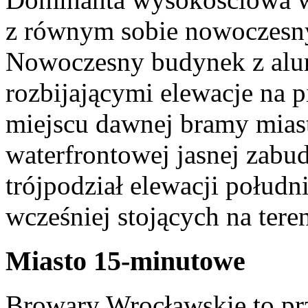
z równym sobie nowoczes
Nowoczesny budynek z alu
rozbijającymi elewacje na 
miejscu dawnej bramy miast
waterfrontowej jasnej zabu
trójpodział elewacji połudn
wcześniej stojących na tere
Miasto 15-minutowe
Browary Wrocławskie to prz