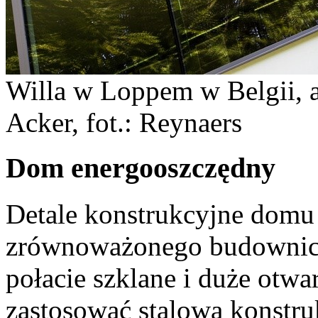
Willa w Loppem w Belgii, a
Acker, fot.: Reynaers
Dom energooszczędny
Detale konstrukcyjne domu 
zrównoważonego budownic
połacie szklane i duże otwa
zastosować stalową konstru