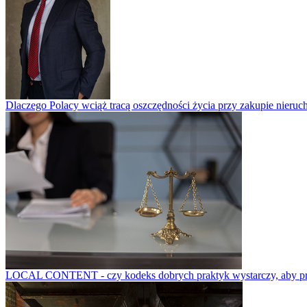
Dlaczego Polacy wciąż tracą oszczędności życia przy zakupie nieruch
LOCAL CONTENT - czy kodeks dobrych praktyk wystarczy, aby prze