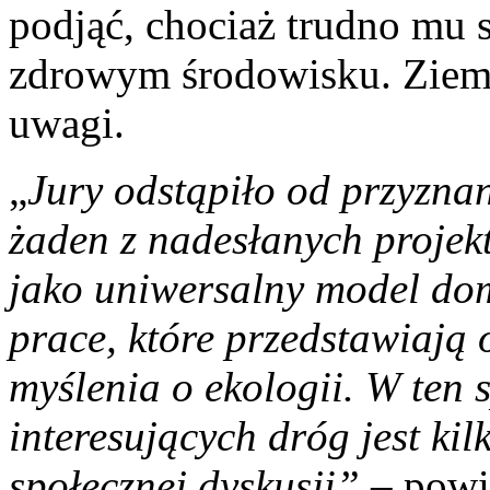
podjąć, chociaż trudno mu 
zdrowym środowisku. Ziemia
uwagi.
„
Jury odstąpiło od przyzna
żaden z nadesłanych projek
jako uniwersalny model dom
prace, które przedstawiają
myślenia o ekologii. W ten s
interesujących dróg jest ki
społecznej dyskusji”
– powie