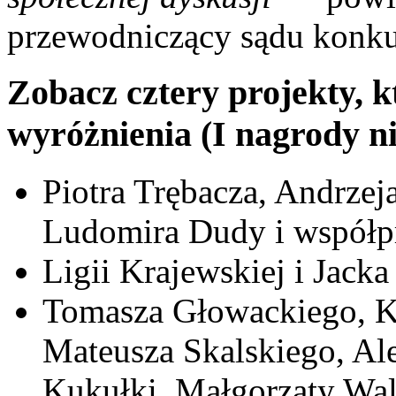
przewodniczący sądu konk
Zobacz cztery projekty, 
wyróżnienia (I nagrody n
Piotra Trębacza, Andrzej
Ludomira Dudy i współ
Ligii Krajewskiej i Jacka
Tomasza Głowackiego, K
Mateusza Skalskiego, Al
Kukułki, Małgorzaty Wal