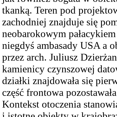
tkanką. Teren pod projekto
zachodniej znajduje się p
neobarokowym pałacykiem 
niegdyś ambasady USA a o
przez arch. Juliusz Dzierż
kamienicy czynszowej dato
działki znajdowała się pier
część frontowa pozostawała
Kontekst otoczenia stanowi
i istotne obiekty w krajob