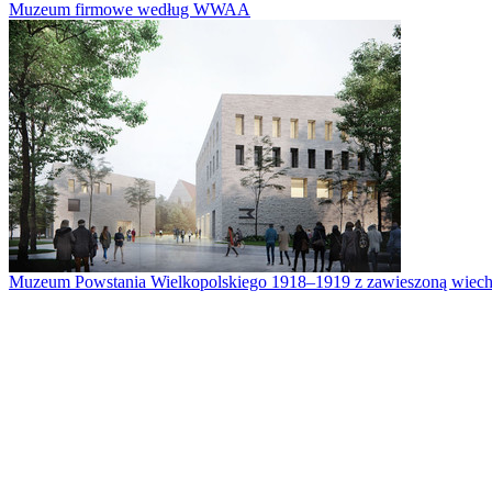
Muzeum firmowe według WWAA
Muzeum Powstania Wielkopolskiego 1918–1919 z zawieszoną wiech