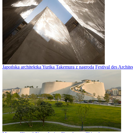
Japońska architektka Yurika Takemura z nagrodą Festival des Archite